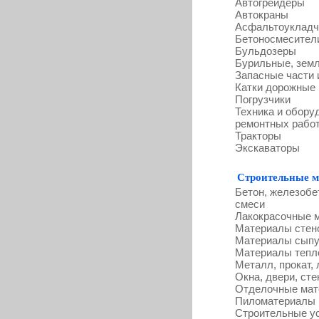
Автогрейдеры
Автокраны
Асфальтоукладч
Бетоносмесител
Бульдозеры
Бурильные, зем
Запасные части 
Катки дорожные
Погрузчики
Техника и обору
ремонтных рабо
Тракторы
Экскаваторы
Строительные 
Бетон, железобе
смеси
Лакокрасочные 
Материалы стено
Материалы сыпу
Материалы тепло
Металл, прокат, 
Окна, двери, сте
Отделочные ма
Пиломатериалы
Строительные у