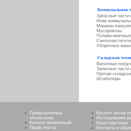
Коммунальная 
Запасные части 
Иная коммуналь
Машины вакуум
Мусоровозы
Поливо-моечны
Снегоочистител
Уборочные маш
Складская техн
Вилочные погруз
Запасные части 
Прочая складска
Штабелеры
Промышленные
Каталог запчаст
объявления
Исследования р
Каталог организаций
Наши партнеры
Прайс-листы
Контакты и обра