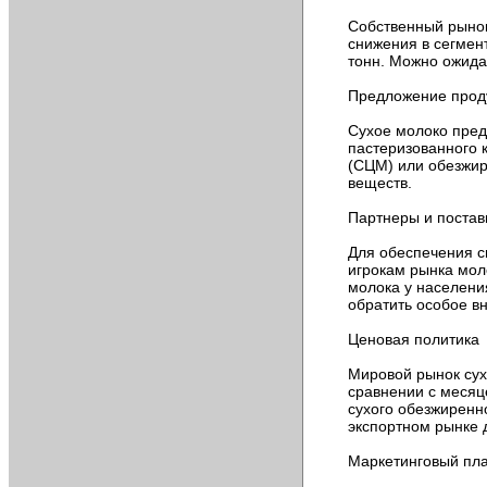
ч
ё
Собственный рынок
т
снижения в сегмен
В
тонн. Можно ожида
а
м
Предложение прод
н
е
Сухое молоко пре
п
пастеризованного 
о
(СЦМ) или обезжир
д
веществ.
х
о
Партнеры и поста
д
и
Для обеспечения с
т
игрокам рынка мол
,
молока у населени
В
обратить особое в
ы
м
Ценовая политика
о
ж
Мировой рынок сух
е
сравнении с месяц
т
сухого обезжиренно
е
экспортном рынке д
:
Маркетинговый пл
1
.