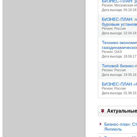
БИЗНЕС-ПЛАН: р
р
Ы
м
Регион: Московская о
и
с
Дата выхода: 04.10.18
с
Т
т
у
а
р
БИЗНЕС-ПЛАН: пр
н
б
у
буровым установ
к
л
к
Регион: Россия
о
и
Дата выхода: 22.04.18
т
в
ц
у
,
а
Технико-экономи
р
т
1
газодинамическо
ы
а
.
Регион: ОАЭ
о
б
Р
Дата выхода: 18.06.17
т
л
а
ч
Типовой бизнес-п
и
з
ё
Регион: Россия
ц
н
т
Дата выхода: 19.05.16
и
о
а
д
в
БИЗНЕС-ПЛАН «От
2
и
и
Регион: Россия
.
а
д
Дата выхода: 01.08.15
З
г
н
а
р
о
к
а
с
а
м
т
Актуальные
з
м
и
а
с
т
Бизнес-план: Ст
4
у
ь
Янгиюль
х
и
1
К
о