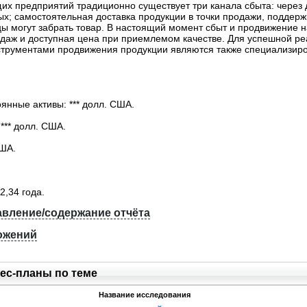
х предприятий традиционно существует три канала сбыта: через 
х; самостоятельная доставка продукции в точки продажи, поддержк
ы могут забрать товар. В настоящий момент сбыт и продвижение на
даж и доступная цена при приемлемом качестве. Для успешной ре
рументами продвижения продукции являются также специализиров
янные активы: *** долл. США.
*** долл. США.
США.
2,34 года.
вление/содержание отчёта
ожений
ес-планы по теме
Название исследования