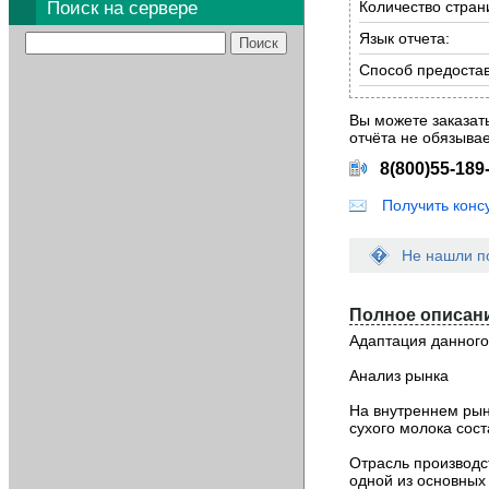
Поиск на сервере
Количество стран
Укажите код, изображё
Укажите код, изображё
на картинке
на картинке
*
*
:
:
Язык отчета:
Укажите код, изображё
Укажите код, изображё
на картинке
*
:
на картинке
*
:
Поля, отмеченные 
Поля, отмеченные 
Способ предоста
Поля, отмеченные 
Укажите код, изображё
Укажите код, изображё
Поля, отмеченные 
на картинке
на картинке
*
*
:
:
Вы можете заказат
Поля, отмеченные 
Поля, отмеченные 
отчёта не обязывае
8(800)55-189
Получить конс
Не нашли п
Е
с
Полное описани
л
и
Адаптация данного
д
а
Анализ рынка
н
н
На внутреннем рын
ы
сухого молока соста
й
о
Отрасль производс
т
одной из основных