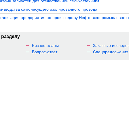
агазин запчастей для отечественной сельхозтехники
оизводства самонесущего изолированного провода
ганизация предприятия по производству Нефтегазопромыслового 
 разделу
и
Бизнес-планы
Заказные исследо
Вопрос-ответ
Спецпредложения