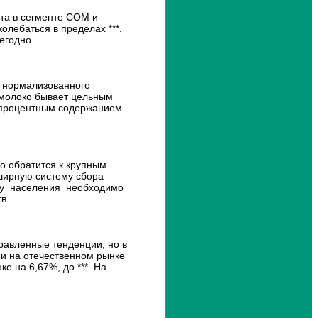
о
н
рта в сегменте СОМ и
а
олебаться в пределах ***.
л
егодно.
ь
н
ы
й
 нормализованного
м
 молоко бывает цельным
е
 процентным содержанием
н
е
д
ж
е
р
о обратится к крупным
с
ширную систему сбора
в
го у населения необходимо
я
в.
ж
е
т
с
равленные тенденции, но в
я
и на отечественном рынке
с
е на 6,67%, до ***. На
В
а
м
и
и