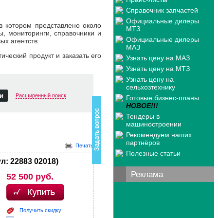
Справочник запчастей
Официальные дилеры
в котором представлено около
МТЗ
ы, мониторинги, справочники и
Официальные дилеры
ых агентств.
МАЗ
ческий продукт и заказать его
Узнать цену на МАЗ
Узнать цену на МТЗ
Узнать цену на
В
сельхозтехнику
о
Расширенный поиск
Готовые бизнес-планы
з
НОВОЕ!!!
н
и
Тендеры в
к
машиностроении
в
Рекомендуем наших
о
партнёров
п
Печать
Полезные статьи
р
: 22883 02018)
о
с
Реклама
52 500 руб.
п
о
с
о
д
Получить скидку
е