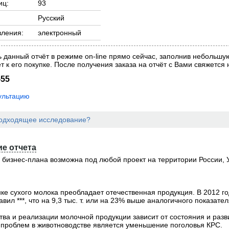
иц:
93
нный
нный
Русский
нный
нный
звёздочкой (
звёздочкой (
*
*
), обязательны для заполнения.
), обязательны для заполнения.
вления:
электронный
звёздочкой (
*
), обязательны для заполнения.
нный
нный
звёздочкой (
*
), обязательны для заполнения.
ь данный отчёт в режиме on-line прямо сейчас, заполнив небольш
звёздочкой (
звёздочкой (
*
*
), обязательны для заполнения.
), обязательны для заполнения.
т к его покупке. После получения заказа на отчёт с Вами свяжется
-55
ультацию
одходящее исследование?
е отчета
 бизнес-плана возможна под любой проект на территории России, 
ке сухого молока преобладает отечественная продукция. В 2012 г
вил ***, что на 9,3 тыс. т. или на 23% выше аналогичного показателя
тва и реализации молочной продукции зависит от состояния и разв
 проблем в животноводстве является уменьшение поголовья КРС.