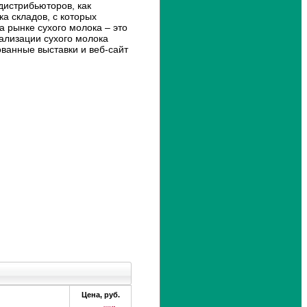
п
дистрибьюторов, как
о
а складов, с которых
м
 рынке сухого молока – это
о
ализации сухого молока
ж
анные выставки и веб-сайт
е
т
р
е
ш
и
т
ь
л
ю
б
у
ю
з
а
д
а
ч
у
ФИО
*
Цена, руб.