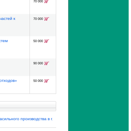
Контактный
70 000
телефон *
частей к
E-
70 000
mail
*
стем
50 000
Вопрос
*
90 000
отходов»
50 000
Укажите
проверочный код с
картинки *
сильного производства в г.