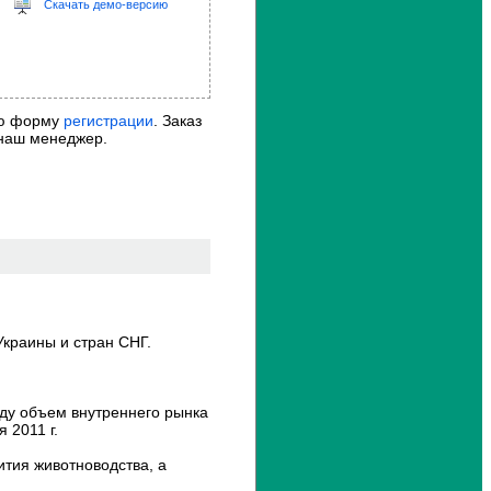
Скачать демо-версию
р
ж
а
н
и
ю
о
ую форму
регистрации
. Заказ
т
 наш менеджер.
ч
ё
т
а
?
З
а
д
а
й
т
Украины и стран СНГ.
е
е
г
о
!
оду объем внутреннего рынка
П
 2011 г.
е
р
ития животноводства, а
с