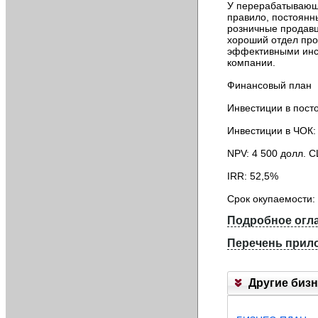
У перерабатывающи
З
правило, постоянны
а
розничные продавц
к
хороший отдел про
а
эффективными инст
з
компании.
а
т
Финансовый план
ь
о
Инвестиции в посто
б
н
Инвестиции в ЧОК: 
о
в
NPV: 4 500 долл. 
л
е
IRR: 52,5%
н
и
Срок окупаемости: 
е
с
Подробное огла
у
П
т
Перечень прил
е
о
р
Т
ч
е
А
н
ч
Б
Другие бизн
е
е
Л
н
н
И
и
ь
Ц
е