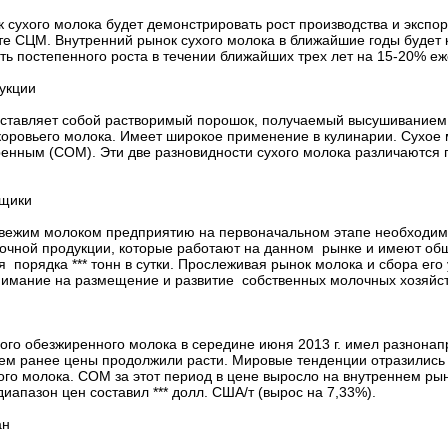
 сухого молока будет демонстрировать рост производства и экспо
те СЦМ. Внутренний рынок сухого молока в ближайшие годы будет к
ть постепенного роста в течении ближайших трех лет на 15-20% еж
укции
дставляет собой растворимый порошок, получаемый высушиванием
коровьего молока. Имеет широкое применение в кулинарии. Сухое
енным (СОМ). Эти две разновидности сухого молока различаются
вщики
вежим молоком предприятию на первоначальном этапе необходим
очной продукции, которые работают на данном рынке и имеют об
я порядка *** тонн в сутки. Прослеживая рынок молока и сбора е
нимание на размещение и развитие собственных молочных хозяйст
ого обезжиренного молока в середине июня 2013 г. имел разнонап
ем ранее цены продолжили расти. Мировые тенденции отразились 
го молока. СОМ за этот период в цене выросло на внутреннем рынк
иапазон цен составил *** долл. США/т (вырос на 7,33%).
ан