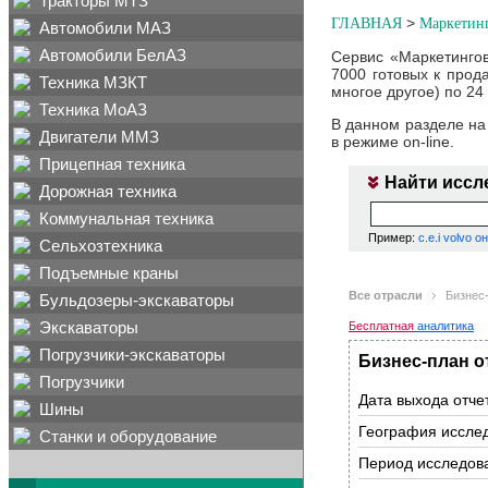
Тракторы МТЗ
>
ГЛАВНАЯ
Маркетин
Автомобили МАЗ
Автомобили БелАЗ
Сервис «Маркетинго
7000 готовых к прод
Техника МЗКТ
многое другое) по 2
Техника МоАЗ
В данном разделе на
Двигатели ММЗ
в режиме on-line.
Прицепная техника
Найти иссл
Дорожная техника
Рекомендуем в поисков
Заявка на исследо
Заполните неболь
Введите корректны
Заполните неболь
Возник вопрос по 
Есть вопрос по и
запроса, смотрите при
обязательно свяж
демо-версию отчёт
с Вами и проконсу
Персональный мен
радостью проконсу
Коммунальная техника
Вы можете заказат
получения скидки
Пример:
c.e.i volvo 
заполнив небольш
Сельхозтехника
E-mail
ФИО
ФИО
ФИО
*
*
*
:
:
:
*
:
Подъемные краны
Пример:
c.e.i volvo онл
ФИО
*
:
ФИО
*
:
Все отрасли
Бизнес
ФИО
Контактный телефон
Контактный телефон
Контактный телефон
*
:
*
*
*
:
:
:
Бульдозеры-экскаваторы
c
Период:
Контактный телефон
*
:
Экскаваторы
Бесплатная
аналитика
Контактный телефон
*
:
Контактный телефон
E-mail
E-mail
E-mail
*
*
*
:
:
:
*
:
Отрасль:
Погрузчики-экскаваторы
E-mail
*
:
Бизнес-план о
E-mail
*
:
Регион:
Погрузчики
Вопрос:
Вопрос:
Название компании:
Название компании:
Дата выхода отче
Название компании:
Шины
Название компании:
Цена, руб.:
от
География иссле
Станки и оборудование
включить поис
Период исследов