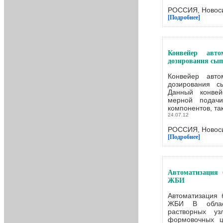
РОССИЯ, Новоси
[Подробнее]
Конвейер авт
дозирования сы
Конвейер авт
дозирования с
Данный конвей
мерной подач
компонентов, таки
24.07.12
РОССИЯ, Новоси
[Подробнее]
Автоматизация 
ЖБИ
Автоматизация 
ЖБИ В област
растворных у
формовочных ц