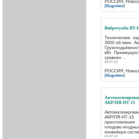
РОССИЯ, Новоси
[Подробнее]
Вибротумба ВТ-
Технические ха
3000 об./мин. А
Грузоподьёмнос
кВт. Преимущес
сравнен ...
24.07.12
РОССИЯ, Новоси
[Подробнее]
Автоматизирова
АКР/ПЯ-НТ-15
Автоматизирова
АКР/ПЯ-НТ-1
приготовления
плодово-ягодн
конвейера состав
24.07.12