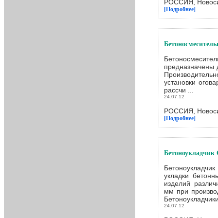
РОССИЯ, Новоси
[Подробнее]
Бетоносмеситель
Бетоносмесител
предназначены д
Производительн
установки огова
рассчи ...
24.07.12
РОССИЯ, Новоси
[Подробнее]
Бетоноукладчик
Бетоноукладчи
укладки бетон
изделий различ
мм при произво
Бетоноукладчики 
24.07.12