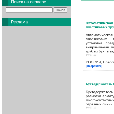
Поиск на сервере
Реклама
Автоматическ
пластиковых тр
Автоматическ
пластиковых 
установка пре
выпрямления п
труб из бухт в з
24.07.12
РОССИЯ, Новоси
[Подробнее]
Бухтодержатель 
Бухтодержате
размотки армату
многоконтактн
отрезных линий.
24.07.12