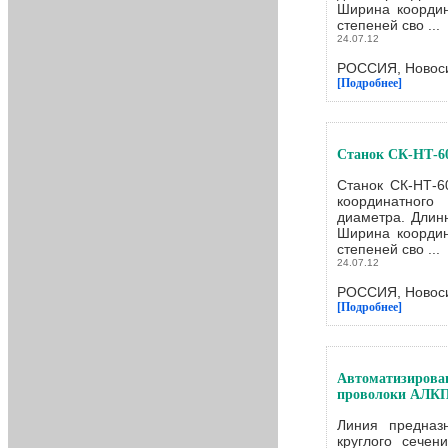
Ширина координ
степеней сво ...
24.07.12
РОССИЯ, Новоси
[Подробнее]
Станок СК-НТ-60
Станок СК-НТ-6
координатного
диаметра. Длин
Ширина координ
степеней сво ...
24.07.12
РОССИЯ, Новоси
[Подробнее]
Автоматизирова
проволоки АЛКП
Линия предназ
круглого сечен