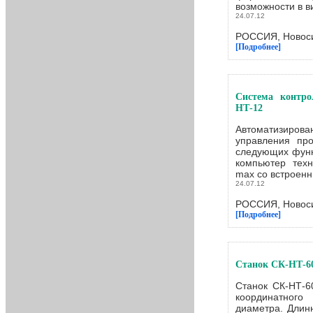
возможности в ви
24.07.12
РОССИЯ, Новоси
[Подробнее]
Система контр
НТ-12
Автоматизир
управления пр
следующих функ
компьютер тех
max со встроенн
24.07.12
РОССИЯ, Новоси
[Подробнее]
Станок СК-НТ-60
Станок СК-НТ-6
координатного
диаметра. Длин