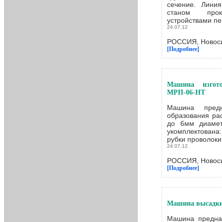
сечение. Линия
станом прок
устройствами пер
24.07.12
РОССИЯ, Новоси
[Подробнее]
Машина изгот
МРП-06-НТ
Машина предн
образования рас
до 6мм диаме
укомплектована
рубки проволоки 
24.07.12
РОССИЯ, Новоси
[Подробнее]
Машина высадки
Машина предна