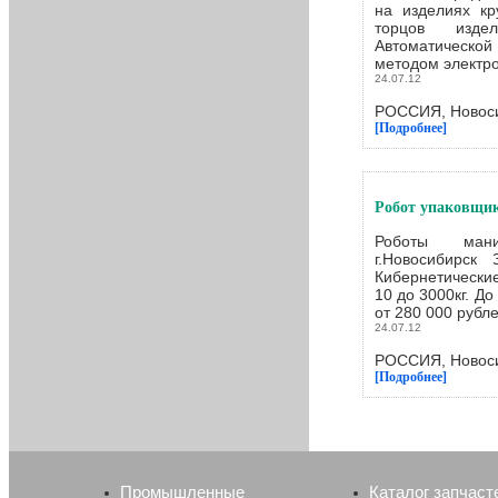
на изделиях кр
торцов издел
Автоматическ
методом электро
24.07.12
РОССИЯ, Новоси
[Подробнее]
Робот упаковщи
Роботы мани
г.Новосибирск
Кибернетически
10 до 3000кг. Д
от 280 000 рублей
24.07.12
РОССИЯ, Новоси
[Подробнее]
Промышленные
Каталог запчаст